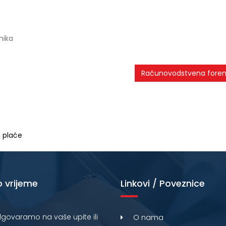
nika
Računovodstvena fore
 plaće
 vrijeme
Linkovi / Poveznice
govaramo na vaše upite ili
O nama