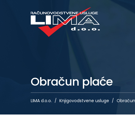
Obračun plaće
LIMA d.o.o.
Knjigovodstvene usluge
Obračun