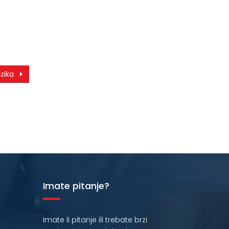
nzika
Imate pitanje?
Imate li pitanje ili trebate brzi