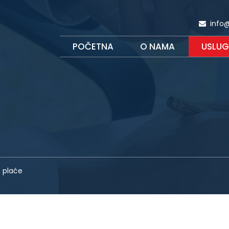
info@
POČETNA
O NAMA
USLUG
 plaće