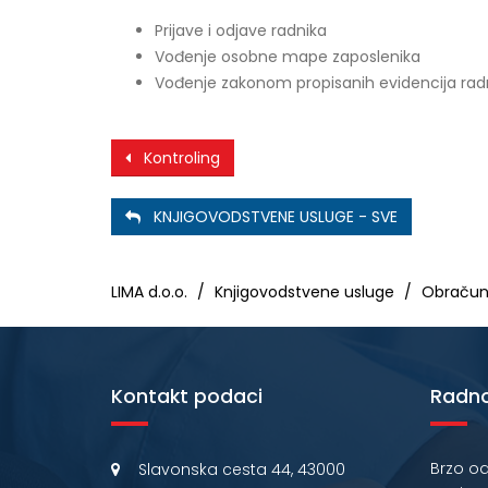
Prijave i odjave radnika
Vođenje osobne mape zaposlenika
Vođenje zakonom propisanih evidencija rad
Kontroling
KNJIGOVODSTVENE USLUGE - SVE
LIMA d.o.o.
Knjigovodstvene usluge
Obračun
Kontakt podaci
Radno
Brzo od
Slavonska cesta 44, 43000